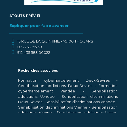
ATOUTS PRÉV EI
Expliquer pour faire avancer
15 RUE DE LA QUINTINIE - 79100 THOUARS
07 77 72 56 39
912 435 583 00022
Recherches associées
Formation cyberharcèlement Deux-Sèvres
-
Sensibilisation addictions Deux-Sèvres
-
Formation
cyberharcèlement Vendée
-
Sensibilisation
addictions Vendée
-
Sensibilisation discriminations
Deux-Sèvres
-
Sensibilisation discriminations Vendée
-
Sensibilisation discriminations Vienne
-
Sensibilisation
addictions Vienne
-
Sensibilisation addictions Maine-
et-Loire
-
Sensibilisation addictions Loire-Atlantique
-
Sensibilisation addictions Indre-et-Loire
-