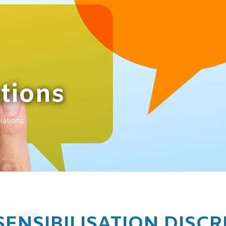
tions
lations
SENSIBILISATION DISCR