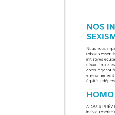
NOS IN
SEXIS
Nous nous impli
mission essentie
initiatives éduc
déconstruire le
encourageant l'
environnement p
équité, indépe
HOMO
ATOUTS PRÉV EI
individu mérite 